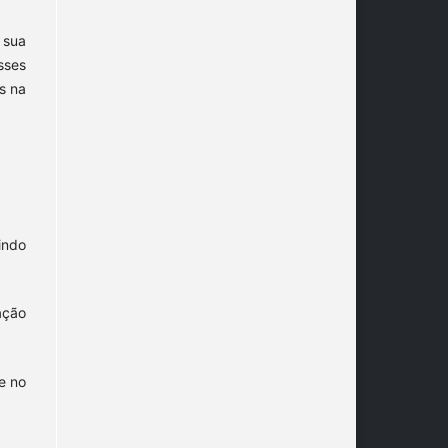
 sua
sses
s na
indo
ação
e no