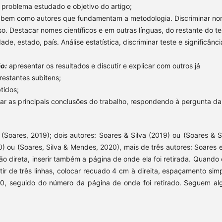
 problema estudado e objetivo do artigo;
, bem como autores que fundamentam a metodologia. Discriminar n
o. Destacar nomes científicos e em outras línguas, do restante do te
e, estado, país. Análise estatística, discriminar teste e significânci
ão:
apresentar os resultados e discutir e explicar com outros já
restantes subitens;
tidos;
star as principais conclusões do trabalho, respondendo à pergunta da
Soares, 2019); dois autores: Soares & Silva (2019) ou (Soares & Si
) ou (Soares, Silva & Mendes, 2020), mais de três autores: Soares et
ão direta, inserir também a página de onde ela foi retirada. Quando 
rtir de três linhas, colocar recuado 4 cm à direita, espaçamento simp
, seguido do número da página de onde foi retirado. Seguem al