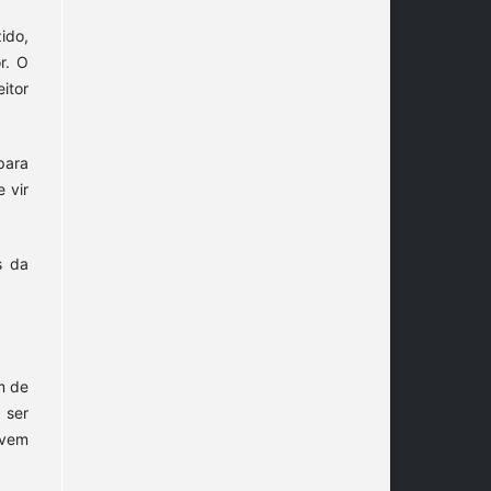
ido,
r. O
itor
para
 vir
s da
m de
 ser
evem