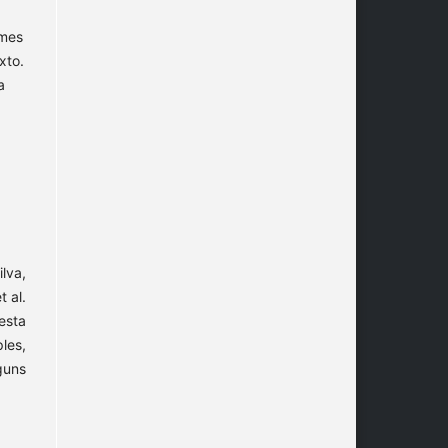
omes
xto.
a
lva,
 al.
esta
les,
guns