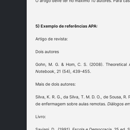
O artigo deve ter no máximo 10 autores. Para cas
5) Exemplo de referências APA:
Artigo de revista:
Dois autores
Gohn, M. G. & Hom, C. S. (2008). Theoretical 
Notebook
, 21 (54), 439-455.
Mais de dois autores:
Silva, K. R. G., da Silva, T. M. D. O., de Sousa, R
de enfermagem sobre aulas remotas.
Diálogos e
Livro:
Saviani, D
.
(1991).
Escola e Democracia
. 25 ed. 