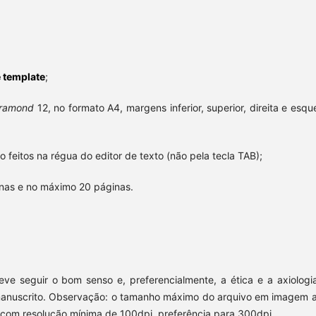
 template
;
ramond
12, no formato A4, margens inferior, superior, direita e esqu
o feitos na régua do editor de texto (não pela tecla TAB);
inas e no máximo 20 páginas.
deve seguir o bom senso e, preferencialmente, a ética e a axiologi
manuscrito. Observação: o tamanho máximo do arquivo em imagem a
om resolução mínima de 100dpi, preferência para 300dpi.