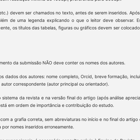
s etc.) devem ser chamados no texto, antes de serem inseridos. Após
 além de uma legenda explicando o que o leitor deve observar. E
e, os títulos das tabelas, figuras ou gráficos devem ser colocado
mento da submissão NÃO deve conter os nomes dos autores.
s dados dos autores: nome completo, Orcid, breve formação, inclu
o autor correspondente (autor principal ou orientador).
istema da revista e na versão final do artigo (após análise apreci
está em ordem de importância e contribuição do estudo.
m a grafia correta, sem abreviaturas no início e no final do artigo 
za por nomes inseridos erroneamente.