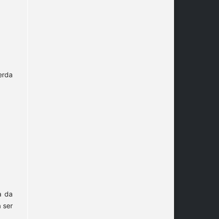
erda
a da
 ser