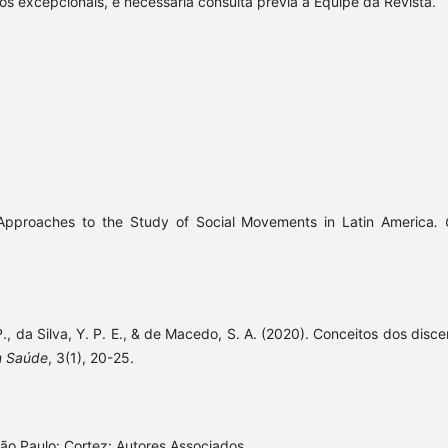
os excepcionais, é necessária consulta prévia à Equipe da Revista.
Approaches to the Study of Social Movements in Latin America
.
. P., da Silva, Y. P. E., & de Macedo, S. A. (2020). Conceitos dos disc
m Saúde
, 3(1), 20-25.
São Paulo: Cortez: Autores Associados.